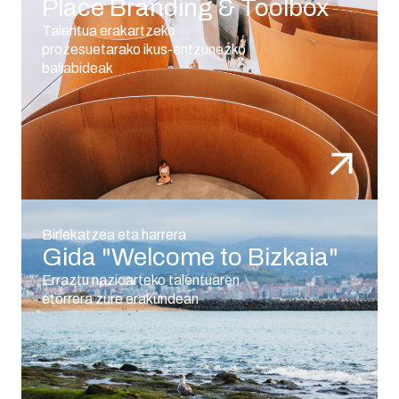
Place Branding & Toolbox
Talentua erakartzeko
prozesuetarako ikus-entzunezko
baliabideak
Birlekatzea eta harrera
Gida "Welcome to Bizkaia"
Erraztu nazioarteko talentuaren
etorrera zure erakundean