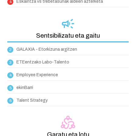
Eskaintza vs trebetasunak aldeen azterketa
Sentsibilizatu eta gaitu
GALAXIA - Etorkizuna argitzen
ETEentzako Labo-Talento
Employee Experience
ekinBarri
Talent Strategy
Garatu eta lotu