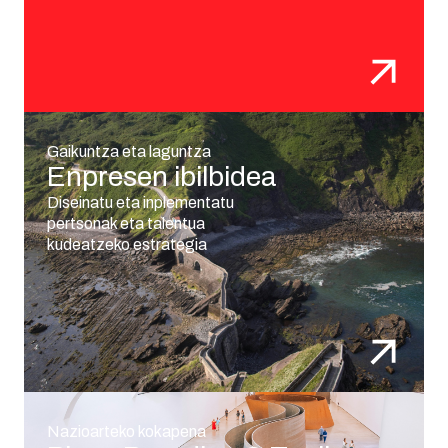
Gaikuntza eta laguntza
Enpresen ibilbidea
Diseinatu eta inplementatu
pertsonak eta talentua
kudeatzeko estrategia
Nazioarteko kokapena