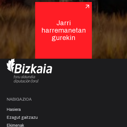
Jarri
harremanetan
gurekin
NABIGAZIOA
Hasiera
Ezagut gaitzazu
Ekimenak