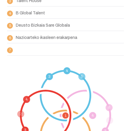
Talent House
B Global Talent
Deusto Bizkaia Sare Globala
Nazioarteko ikasleen erakarpena