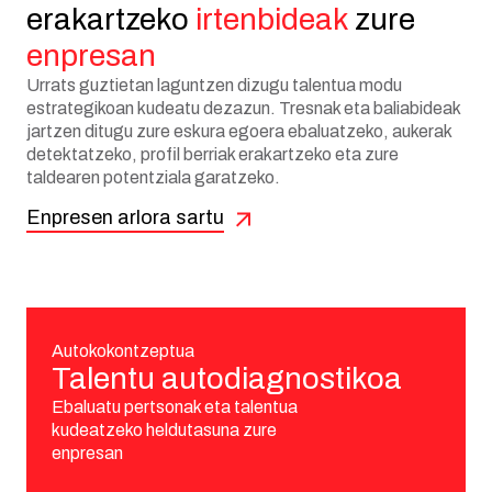
erakartzeko
irtenbideak
zure
enpresan
Urrats guztietan laguntzen dizugu talentua modu
estrategikoan kudeatu dezazun. Tresnak eta baliabideak
jartzen ditugu zure eskura egoera ebaluatzeko, aukerak
detektatzeko, profil berriak erakartzeko eta zure
taldearen potentziala garatzeko.
Enpresen arlora sartu
Autokokontzeptua
Talentu autodiagnostikoa
Ebaluatu pertsonak eta talentua
kudeatzeko heldutasuna zure
enpresan