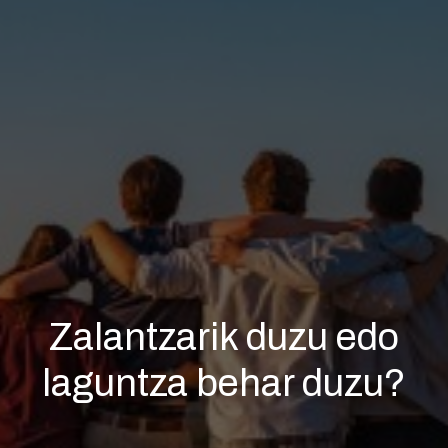
Zalantzarik duzu edo
laguntza behar duzu?