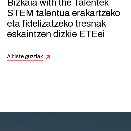
Bizkaia with the Talentek
STEM talentua erakartzeko
eta fidelizatzeko tresnak
eskaintzen dizkie ETEei
Albiste guztiak