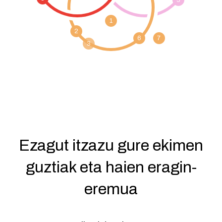
Ezagut itzazu gure ekimen
guztiak eta haien eragin-
eremua