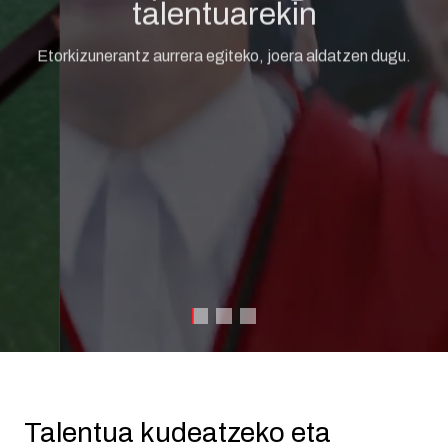
talentuarekin
Etorkizunerantz aurrera egiteko, joera aldatzen dugu.
Talentua kudeatzeko eta