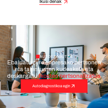
Ikusi denak
AUTOEZAGUTZA
Ebaluatu zure enpresako pertsonen
eta talentuaren kudeaketa eta
deskargatu
txosten pertsonalizatua
Autodiagnostikoa egin