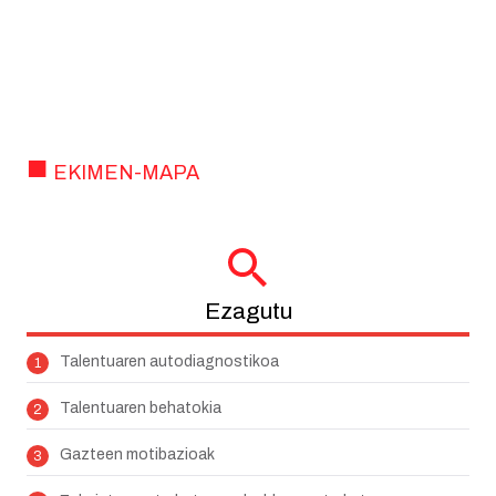
EKIMEN-MAPA
Ezagutu
Talentuaren autodiagnostikoa
Talentuaren behatokia
Gazteen motibazioak