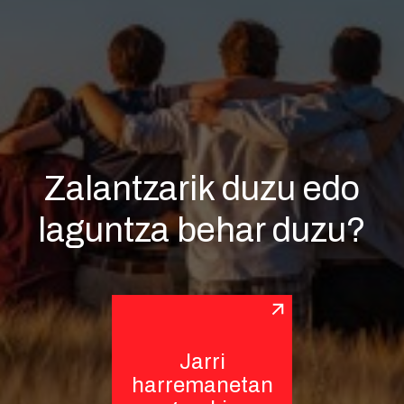
Zalantzarik duzu edo
laguntza behar duzu?
Jarri
harremanetan