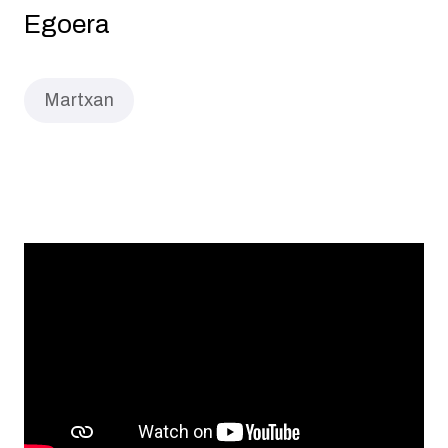
Egoera
Martxan