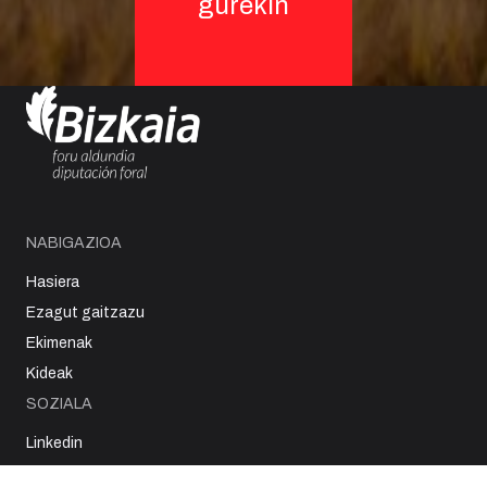
gurekin
NABIGAZIOA
Hasiera
Ezagut gaitzazu
Ekimenak
Kideak
SOZIALA
Linkedin
HARREMANETARAKO