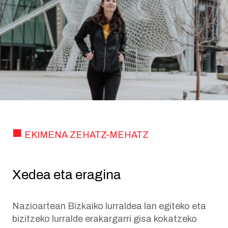
EKIMENA ZEHATZ-MEHATZ
Xedea eta eragina
Nazioartean Bizkaiko lurraldea lan egiteko eta
bizitzeko lurralde erakargarri gisa kokatzeko