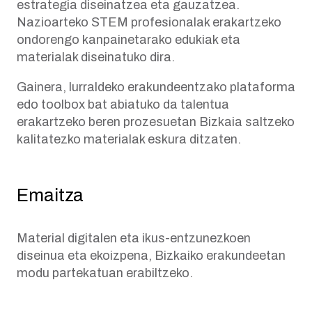
estrategia diseinatzea eta gauzatzea.
Nazioarteko STEM profesionalak erakartzeko
ondorengo kanpainetarako edukiak eta
materialak diseinatuko dira.
Gainera, lurraldeko erakundeentzako plataforma
edo toolbox bat abiatuko da talentua
erakartzeko beren prozesuetan Bizkaia saltzeko
kalitatezko materialak eskura ditzaten.
Emaitza
Material digitalen eta ikus-entzunezkoen
diseinua eta ekoizpena, Bizkaiko erakundeetan
modu partekatuan erabiltzeko.