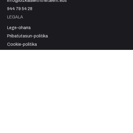
info@bizkaiawiththetalent.eus
944 79 54 28
LEGALA
Lege-oharra
Pribatutasun-politika
Cookie-politika