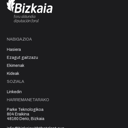
NABIGAZIOA
Hasiera
Ezagut gaitzazu
Ekimenak
Kideak
SOZIALA
Linkedin
HARREMANETARAKO
Parke Teknologikoa
804 Eraikina
48160 Derio, Bizkaia