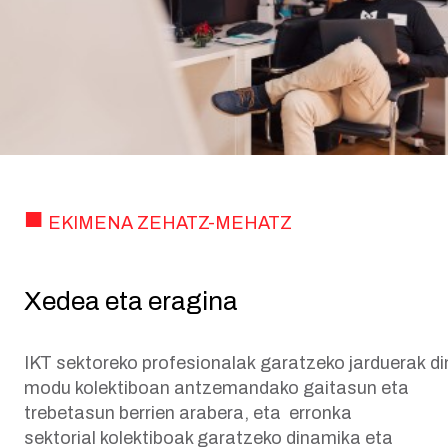
EKIMENA ZEHATZ-MEHATZ
Xedea eta eragina
IKT
sektoreko
profesionalak
garatzeko
jarduerak
di
modu kolektiboan antzemandako gaitasun eta
trebetasun berrien arabera, eta erronka
sektorial kolektiboak garatzeko dinamika eta