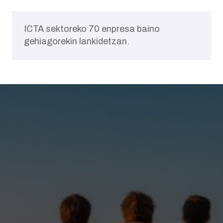
ICTA sektoreko 70 enpresa baino
gehiagorekin lankidetzan.