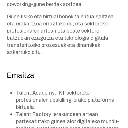
coworking-gune berriak sortzea.
Gune fisiko eta birtual honek talentua gaitzea
eta erakartzea erraztuko du, eta sektoreko
profesionalen artean eta beste sektore
batzuekin ezagutza eta teknologia digitala
transferitzeko prozesuak eta dinamikak
azkartuko ditu.
Emaitza
Talent Academy: IKT sektoreko
profesionalen upskilling-erako plataforma
birtuala.
Talent Factory: erakundeen artean
partekatutako gunea alor digitaleko mundu-