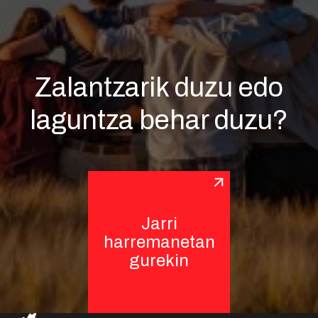
Zalantzarik duzu edo
laguntza behar duzu?
Jarri
harremanetan
gurekin