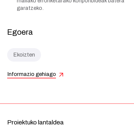
mailako erronketarako konponbideak batera
garatzeko.
Egoera
Ekoizten
Informazio gehiago
Proiektuko lantaldea