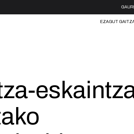
GAUR
EZAGUT GAITZ
tza-eskaintz
tako