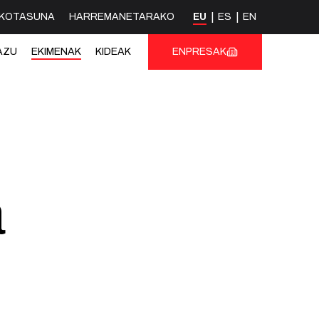
KOTASUNA
HARREMANETARAKO
EU
ES
EN
AZU
EKIMENAK
KIDEAK
ENPRESAK
a