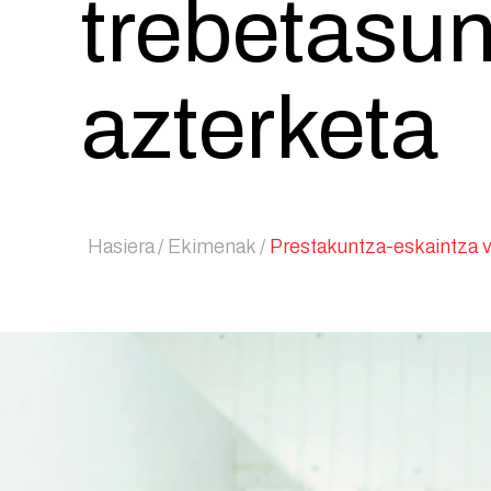
trebetasu
azterketa
Hasiera
Ekimenak
Prestakuntza-eskaintza v