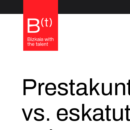
Prestakun
vs. eskatu