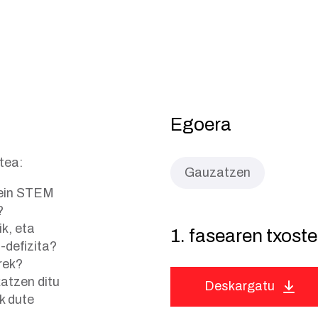
Egoera
tea:
Gauzatzen
zein STEM
?
k, eta
1. fasearen txost
-defizita?
rek?
atzen ditu
Deskargatu
k dute