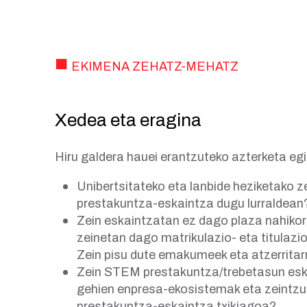
EKIMENA ZEHATZ-MEHATZ
Xedea eta eragina
Hiru galdera hauei erantzuteko azterketa egi
Unibertsitateko eta lanbide heziketako 
prestakuntza-eskaintza dugu lurraldean
Zein eskaintzatan ez dago plaza nahikori
zeinetan dago matrikulazio- eta titulazio
Zein pisu dute emakumeek eta atzerritar
Zein STEM prestakuntza/trebetasun esk
gehien enpresa-ekosistemak eta zeintzu
prestakuntza-eskaintza txikiagoa?