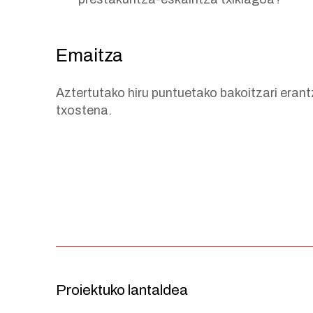
Emaitza
Aztertutako hiru puntuetako bakoitzari erant
txostena.
Proiektuko lantaldea