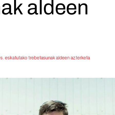
nak aldeen
s. eskatutako trebetasunak aldeen azterketa