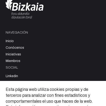
NAVEGACIÓN
Inicio
Conócenos
Iniciativas
Miembros
SOCIAL
Linkedin
CONTACTO
Esta página web utiliza cookies propias y de
Parque Tecnológico
Edificio 804
terceros para analizar con fines estadísticos y
48160 Derio, Bizkaia
comportamentales el uso que haces de la web.